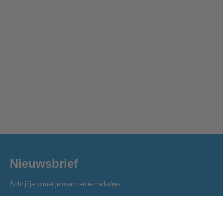
Nieuwsbrief
Schrijf je in met je naam en e-mailadres.
Naam