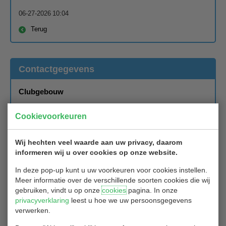
06-27-2026 10:04
Terug
Contactgegevens
Clubgebouw
Blaardorpseweg 1
Cookievoorkeuren
2911 BC Nieuwerkerk aan de IJssel
Wij hechten veel waarde aan uw privacy, daarom
Secretariaat
informeren wij u over cookies op onze website.
In deze pop-up kunt u uw voorkeuren voor cookies instellen.
Secretariaat Golfclub Hitland
Meer informatie over de verschillende soorten cookies die wij
Blaardorpseweg 1
gebruiken, vindt u op onze
cookies
pagina. In onze
privacyverklaring
leest u hoe we uw persoonsgegevens
2911 BC Nieuwerkerk ad IJssel
verwerken.
Het secretariaat van Golfclub Hitland is bereikbaar per mail: