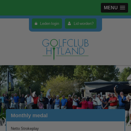
MENU
Leden login
Lid worden?
Monthly medal
Netto Strokeplay