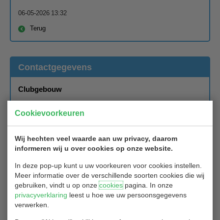
06-05-2026 13:32
Terug
Contactgegevens
Clubgebouw
Blaardorpseweg 1
Cookievoorkeuren
2911 BC Nieuwerkerk aan de IJssel
Wij hechten veel waarde aan uw privacy, daarom
Secretariaat
informeren wij u over cookies op onze website.
In deze pop-up kunt u uw voorkeuren voor cookies instellen.
Secretariaat Golfclub Hitland
Meer informatie over de verschillende soorten cookies die wij
Blaardorpseweg 1
gebruiken, vindt u op onze
cookies
pagina. In onze
privacyverklaring
leest u hoe we uw persoonsgegevens
2911 BC Nieuwerkerk ad IJssel
verwerken.
Het secretariaat van Golfclub Hitland is bereikbaar per mail: