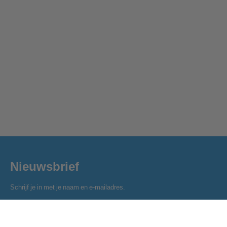
Nieuwsbrief
Schrijf je in met je naam en e-mailadres.
Naam