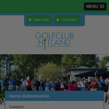
MENU
Leden login
Lid worden?
Heren Ballenlawine
Stabelford