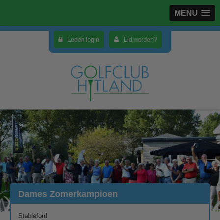
MENU
Leden login
Lid worden?
Dames Zomerkampioen
Stableford