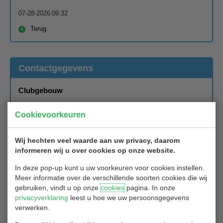
07-28-2026 09:32
Terug
Contactgegevens
Clubgebouw
Blaardorpseweg 1
Cookievoorkeuren
2911 BC Nieuwerkerk aan de IJssel
Wij hechten veel waarde aan uw privacy, daarom
Secretariaat
informeren wij u over cookies op onze website.
In deze pop-up kunt u uw voorkeuren voor cookies instellen.
Secretariaat Golfclub Hitland
Meer informatie over de verschillende soorten cookies die wij
Blaardorpseweg 1
gebruiken, vindt u op onze
cookies
pagina. In onze
privacyverklaring
leest u hoe we uw persoonsgegevens
2911 BC Nieuwerkerk ad IJssel
verwerken.
Het secretariaat van Golfclub Hitland is bereikbaar per mail: