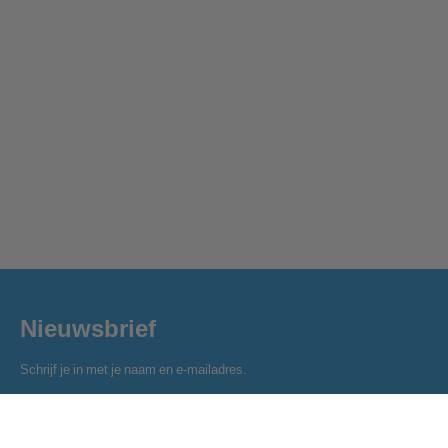
Nieuwsbrief
Schrijf je in met je naam en e-mailadres.
Naam