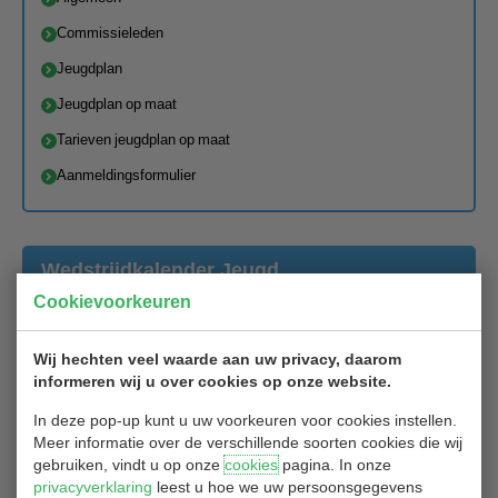
Commissieleden
Jeugdplan
Jeugdplan op maat
Tarieven jeugdplan op maat
Aanmeldingsformulier
Wedstrijdkalender Jeugd
Cookievoorkeuren
Dit zijn de Jeugdwedstrijden in 2024:
Zondag 24-03-2024 15.00 uur 9 holes
Wij hechten veel waarde aan uw privacy, daarom
Zondag 21-04-2024 15.00 uur 9 holes
informeren wij u over cookies op onze website.
Zondag 23-06-2024 15.00 uur 9 holes
Zondag 08-09-2024 15.00 uur 9 holes
In deze pop-up kunt u uw voorkeuren voor cookies instellen.
Zondag 13-10-2024 15.00 uur 9 holes
Meer informatie over de verschillende soorten cookies die wij
gebruiken, vindt u op onze
cookies
pagina. In onze
Maar de Jeugd mag ook meedoen met andere wedstrijden,
privacyverklaring
leest u hoe we uw persoonsgegevens
bijvoorbeeld van de WECO (weekend) of op de woensdag avond.