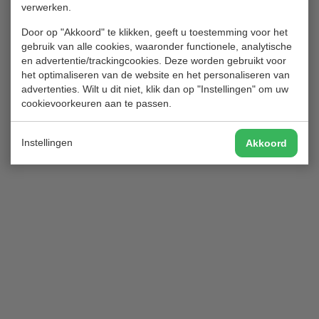
verwerken.
Voor een overzicht klik op
WEDSTRIJDKALENDER-2024
.
Door op "Akkoord" te klikken, geeft u toestemming voor het
Wil je meedoen en weet je niet goed hoe je moet aanmelden? Hoe
gebruik van alle cookies, waaronder functionele, analytische
werkt de Website en de Mobile APP? Klik
HIER
.
en advertentie/trackingcookies. Deze worden gebruikt voor
het optimaliseren van de website en het personaliseren van
Terug naar het commissies overzicht
advertenties. Wilt u dit niet, klik dan op "Instellingen" om uw
cookievoorkeuren aan te passen.
Instellingen
Akkoord