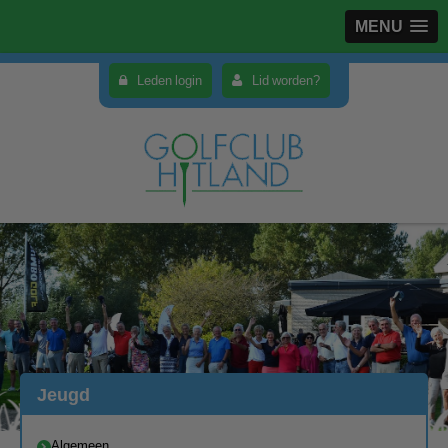
MENU
Leden login
Lid worden?
Jeugd
Algemeen