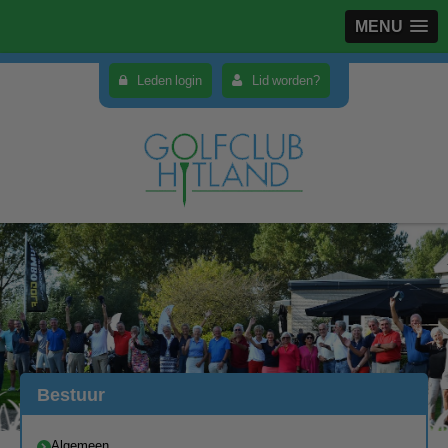
MENU
Leden login
Lid worden?
Bestuur
Algemeen