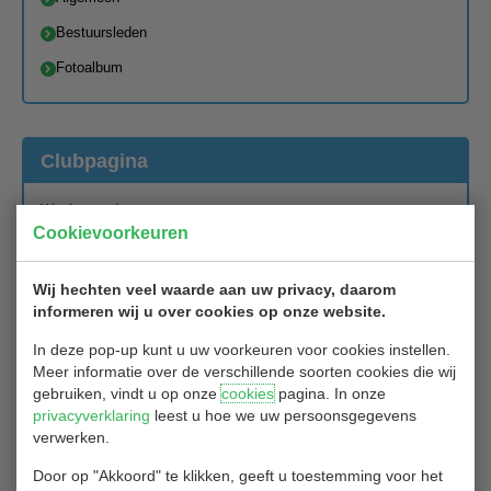
Bestuursleden
Fotoalbum
Clubpagina
Wachtwoord:
Cookievoorkeuren
Wij hechten veel waarde aan uw privacy, daarom
informeren wij u over cookies op onze website.
Publicaties ALV 11 april 2023
In deze pop-up kunt u uw voorkeuren voor cookies instellen.
Meer informatie over de verschillende soorten cookies die wij
Terug naar het commissies overzicht
gebruiken, vindt u op onze
cookies
pagina. In onze
privacyverklaring
leest u hoe we uw persoonsgegevens
verwerken.
Door op "Akkoord" te klikken, geeft u toestemming voor het