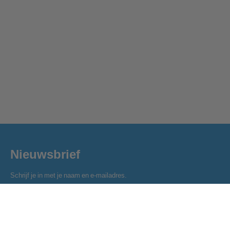
Nieuwsbrief
Schrijf je in met je naam en e-mailadres.
Naam
E-mailadres