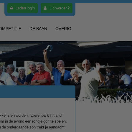
Leden login
Lid worden?
OMPETITIE
DE BAAN
OVERIG
kker zien worden. ‘Dierenpark Hitland’
om in de avond een rondje golf te spelen,
 en de ondergaande zon trekt je aandacht.