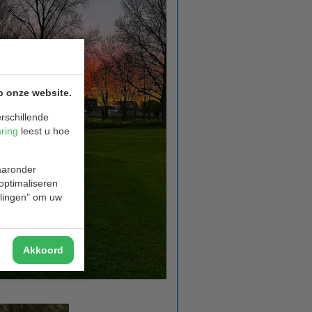
p onze website.
rschillende
aring
leest u hoe
waaronder
 optimaliseren
ellingen" om uw
Akkoord